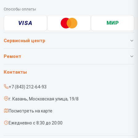
Способы оплаты
VISA
МИР
Сервисный центр
О нашем сервисе
Ремонт
Гарантия
Телефонов
Контакты
Прайс-лист
Роботов-пылесосов
+7 (843) 212-64-93
Срочный ремонт
Телевизоров
г. Казань, Московская улица, 19/8
Доставка и способы оплаты
Проекторов
Посмотреть на карте
Диагностика
Вертикальных пылесосов
Ежедневно с 8:30 до 20:00
Контакты
Планшетов