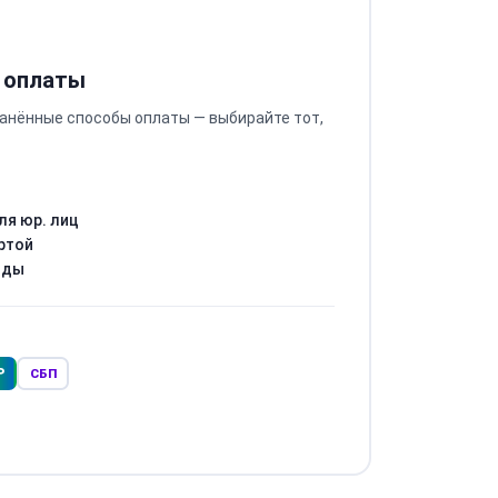
 оплаты
анённые способы оплаты — выбирайте тот,
ля юр. лиц
ртой
оды
Р
СБП