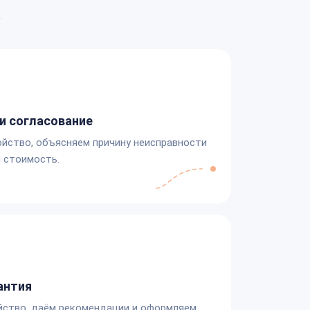
а
и согласование
йство, объясняем причину неисправности
 стоимость.
антия
йство, даём рекомендации и оформляем