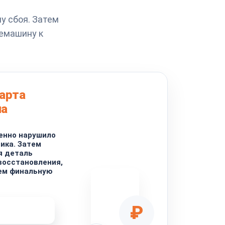
у сбоя. Затем
фемашину к
тарта
на
енно нарушило
ика. Затем
я деталь
восстановления,
ем финальную
₽
ремонта