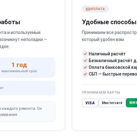
ОПЛАТА
 работы
Удобные способы
нта и используемые
Принимаем все распростр
 возникнут неполадки —
который удобен вам.
ядке.
Наличный расчёт
Безналичный расчёт д
1 год
Оплата банковской ка
максимальный срок
СБП — быстрые перев
от
ПРИНИМАЕМ КАРТЫ
VISA
МИ
Mastercard
е каждого ремонта. Он
уживания.