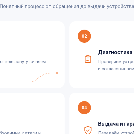
Понятный процесс от обращения до выдачи устройств
02
Диагностика 
по телефону, уточняем
Проверяем устро
и согласовываем
04
Выдача и гар
обходимые детали и
Передаём устро