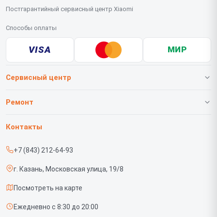
Постгарантийный сервисный центр Xiaomi
Способы оплаты
VISA
МИР
Сервисный центр
О нашем сервисе
Ремонт
Гарантия
Телефонов
Контакты
Прайс-лист
Роботов-пылесосов
+7 (843) 212-64-93
Срочный ремонт
Телевизоров
г. Казань, Московская улица, 19/8
Доставка и способы оплаты
Проекторов
Посмотреть на карте
Диагностика
Вертикальных пылесосов
Ежедневно с 8:30 до 20:00
Контакты