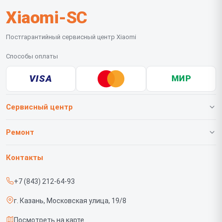
Xiaomi-SC
Постгарантийный сервисный центр Xiaomi
Способы оплаты
VISA
МИР
Сервисный центр
О нашем сервисе
Ремонт
Гарантия
Телефонов
Контакты
Прайс-лист
Роботов-пылесосов
+7 (843) 212-64-93
Срочный ремонт
Телевизоров
г. Казань, Московская улица, 19/8
Доставка и способы оплаты
Проекторов
Посмотреть на карте