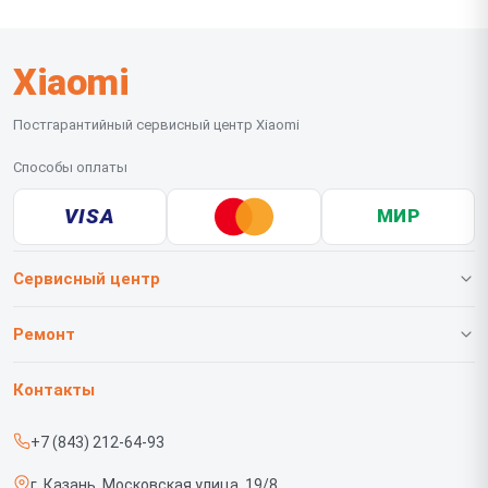
Xiaomi
Постгарантийный сервисный центр Xiaomi
Способы оплаты
VISA
МИР
Сервисный центр
О нашем сервисе
Ремонт
Гарантия
Телефонов
Контакты
Прайс-лист
Роботов-пылесосов
+7 (843) 212-64-93
Срочный ремонт
Телевизоров
г. Казань, Московская улица, 19/8