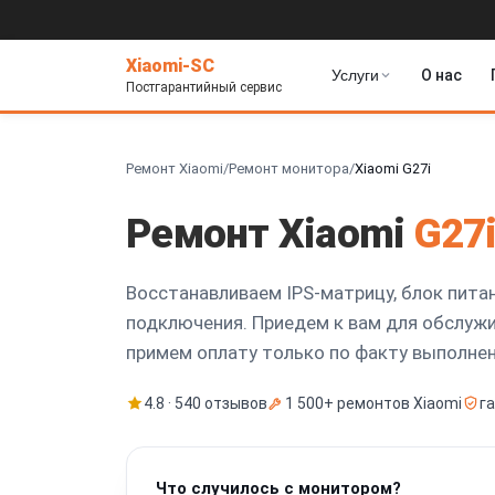
Xiaomi-SC
Услуги
О нас
Постгарантийный сервис
Ремонт Xiaomi
/
Ремонт монитора
/
Xiaomi G27i
Ремонт Xiaomi
G27
Восстанавливаем IPS-матрицу, блок пита
подключения. Приедем к вам для обслужи
примем оплату только по факту выполне
4.8 · 540 отзывов
1 500+ ремонтов Xiaomi
г
Что случилось с монитором?