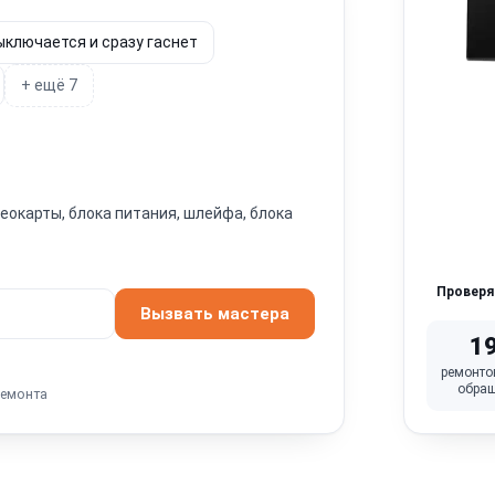
ыключается и сразу гаснет
+ ещё 7
окарты, блока питания, шлейфа, блока
Провер
Вызвать мастера
1
ремонто
обра
ремонта