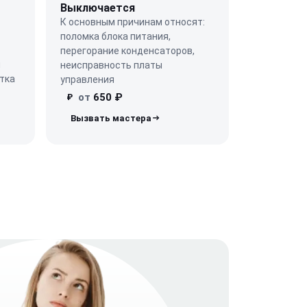
Выключается
К основным причинам относят:
поломка блока питания,
перегорание конденсаторов,
ы
неисправность платы
тка
управления
от
650 ₽
₽