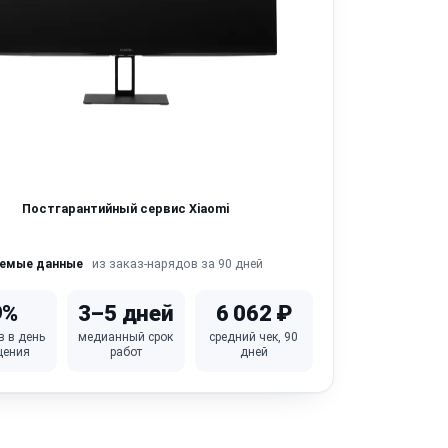
Постгарантийный сервис Xiaomi
из заказ-нарядов за 90 дней
яемые данные
9%
3–5 дней
6 062 ₽
в в день
медианный срок
средний чек, 90
щения
работ
дней