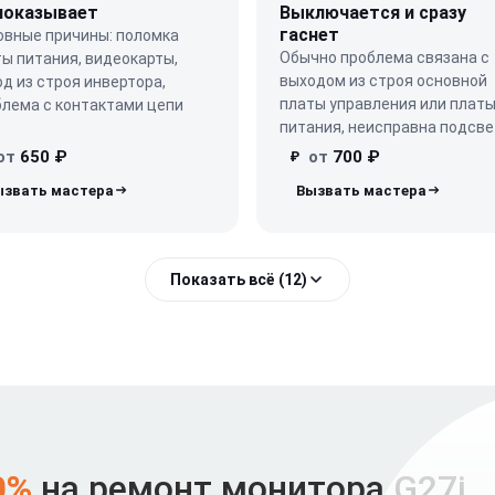
показывает
Выключается и сразу
гаснет
овные причины: поломка
Обычно проблема связана с
ы питания, видеокарты,
выходом из строя основной
д из строя инвертора,
платы управления или плат
блема с контактами цепи
питания, неисправна подсве
от
650 ₽
от
700 ₽
₽
Показать всё (12)
0%
на ремонт монитора G27i