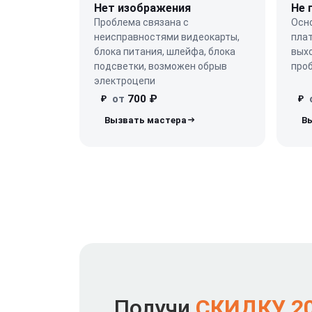
Нет изображения
Не 
Проблема связана с
Осн
неисправностями видеокарты,
плат
блока питания, шлейфа, блока
выхо
подсветки, возможен обрыв
про
электроцепи
от
700 ₽
₽
₽
Получи
СКИДКУ 2