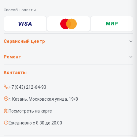
Способы оплаты
VISA
МИР
Сервисный центр
О нашем сервисе
Ремонт
Гарантия
Телефонов
Контакты
Прайс-лист
Роботов-пылесосов
+7 (843) 212-64-93
Срочный ремонт
Телевизоров
г. Казань, Московская улица, 19/8
Доставка и способы оплаты
Проекторов
Посмотреть на карте
Диагностика
Вертикальных пылесосов
Ежедневно с 8:30 до 20:00
Контакты
Планшетов