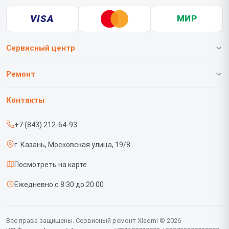
VISA
МИР
Сервисный центр
О нашем сервисе
Ремонт
Гарантия
Телефонов
Контакты
Прайс-лист
Роботов-пылесосов
+7 (843) 212-64-93
Срочный ремонт
Телевизоров
г. Казань, Московская улица, 19/8
Доставка и способы оплаты
Проекторов
Посмотреть на карте
Диагностика
Вертикальных пылесосов
Ежедневно с 8:30 до 20:00
Контакты
Планшетов
Мониторов
Все права защищены. Сервисный ремонт Xiaomi © 2026