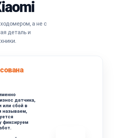
iaomi
ходомером, а не с
ая деталь и
хники.
асована
именно
износ датчика,
 или сбой в
м называем,
буется
зу фиксируем
абот.