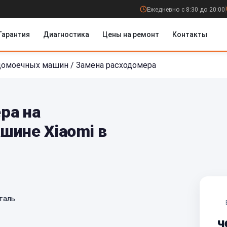
Ежедневно с 8:30 до 20:00
Гарантия
Диагностика
Цены на ремонт
Контакты
домоечных машин
/
Замена расходомера
ра на
шине Xiaomi в
таль
ч