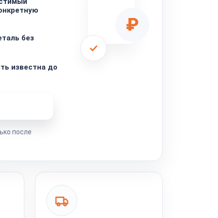
стимый
конкретную
₽
таль без
ть известна до
ремонта
ько после