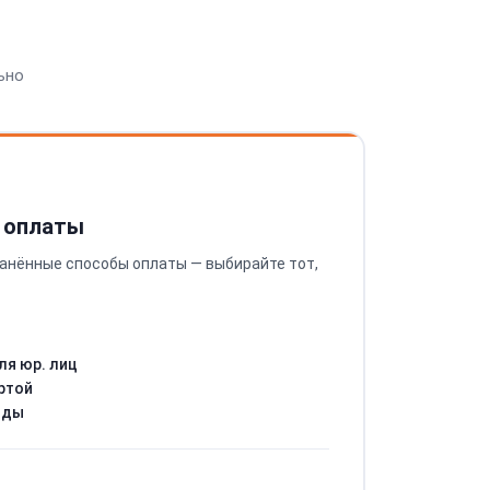
ьно
 оплаты
анённые способы оплаты — выбирайте тот,
ля юр. лиц
ртой
оды