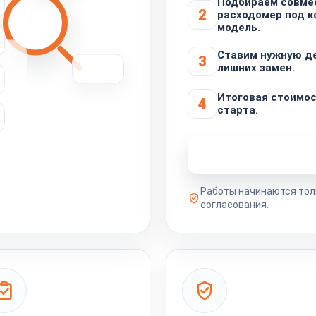
Подбираем совме
2
расходомер под 
модель.
Ставим нужную де
3
лишних замен.
Итоговая стоимос
4
старта.
Узнать стоимость 
Работы начинаются тол
согласования.