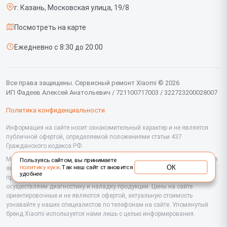
г. Казань, Московская улица, 19/8
Доставка и способы оплаты
Проекторов
Посмотреть на карте
Диагностика
Вертикальных пылесосов
Ежедневно с 8:30 до 20:00
Контакты
Планшетов
Мониторов
Все права защищены. Сервисный ремонт Xiaomi © 2026
ИП Фадеев Алексей Анатольевич / 721100717003 / 322723200028007
Ноутбуков
Политика конфиденциальности
Посудомоечных машин
Информация на сайте носит ознакомительный характер и не является
публичной офертой, определяемой положениями статьи 437
Роутеров
Гражданского кодекса РФ.
Холодильников
Мы специализируемся на обслуживании и ремонте техники Xiaomi, но не
Пользуясь сайтом, вы принимаете
ОК
политику куки
. Так наш сайт становится
являемся их официальным представителем. Предоставляем
удобнее
Сушильных машин
профессиональные услуги после истечения гарантии, а также
осуществляем диагностику и наладку продукции. Цены на сайте
ориентировочные и не являются офертой, актуальную стоимость
Стиральных машин
узнавайте у наших специалистов по телефонам на сайте. Упомянутый
бренд Xiaomi используется нами лишь с целью информирования.
Микроволновых печей