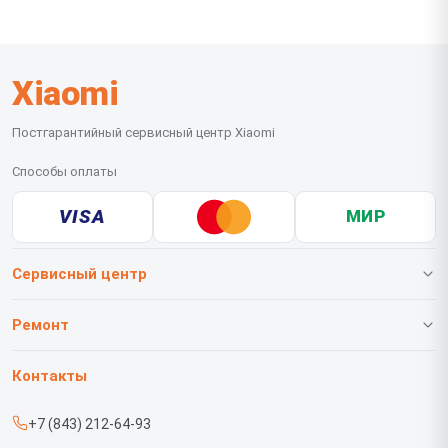
Xiaomi
Постгарантийный сервисный центр Xiaomi
Способы оплаты
VISA
МИР
Сервисный центр
О нашем сервисе
Ремонт
Гарантия
Телефонов
Контакты
Прайс-лист
Роботов-пылесосов
+7 (843) 212-64-93
Срочный ремонт
Телевизоров