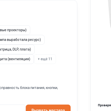
овые проекторы)
ампа выработала ресурс)
трица, DLP, плата)
щита (вентиляция)
+ ещё 11
справность блока питания, кнопки,
Провер
Вызвать мастера