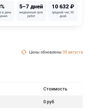
3%
5–7 дней
10 632 ₽
в в день
медианный срок
средний чек, 90
щения
работ
дней
Цены обновлены
05 августа
Стоимость
0 руб