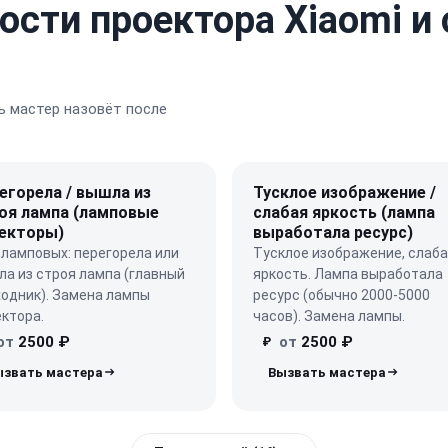
ости проектора Xiaomi и
 мастер назовёт после
егорела / вышла из
Тусклое изображение /
оя лампа (ламповые
слабая яркость (лампа
екторы)
выработала ресурс)
ламповых: перегорела или
Тусклое изображение, слаб
а из строя лампа (главный
яркость. Лампа выработала
одник). Замена лампы
ресурс (обычно 2000-5000
ктора.
часов). Замена лампы.
от
2500 ₽
от
2500 ₽
₽