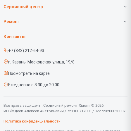
Сервисный центр
О нашем сервисе
Ремонт
Гарантия
Телефонов
Контакты
Прайс-лист
Роботов-пылесосов
+7 (843) 212-64-93
Срочный ремонт
Телевизоров
г. Казань, Московская улица, 19/8
Доставка и способы оплаты
Проекторов
Посмотреть на карте
Диагностика
Вертикальных пылесосов
Ежедневно с 8:30 до 20:00
Контакты
Планшетов
Мониторов
Все права защищены. Сервисный ремонт Xiaomi © 2026
ИП Фадеев Алексей Анатольевич / 721100717003 / 322723200028007
Ноутбуков
Политика конфиденциальности
Посудомоечных машин