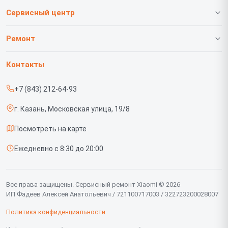
Сервисный центр
О нашем сервисе
Ремонт
Гарантия
Телефонов
Контакты
Прайс-лист
Роботов-пылесосов
+7 (843) 212-64-93
Срочный ремонт
Телевизоров
г. Казань, Московская улица, 19/8
Доставка и способы оплаты
Проекторов
Посмотреть на карте
Диагностика
Вертикальных пылесосов
Ежедневно с 8:30 до 20:00
Контакты
Планшетов
Мониторов
Все права защищены. Сервисный ремонт Xiaomi © 2026
ИП Фадеев Алексей Анатольевич / 721100717003 / 322723200028007
Ноутбуков
Политика конфиденциальности
Посудомоечных машин