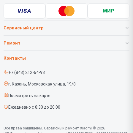
VISA
МИР
Сервисный центр
О нашем сервисе
Ремонт
Гарантия
Телефонов
Контакты
Прайс-лист
Роботов-пылесосов
+7 (843) 212-64-93
Срочный ремонт
Телевизоров
г. Казань, Московская улица, 19/8
Доставка и способы оплаты
Проекторов
Посмотреть на карте
Диагностика
Вертикальных пылесосов
Ежедневно с 8:30 до 20:00
Контакты
Планшетов
Мониторов
Все права защищены. Сервисный ремонт Xiaomi © 2026