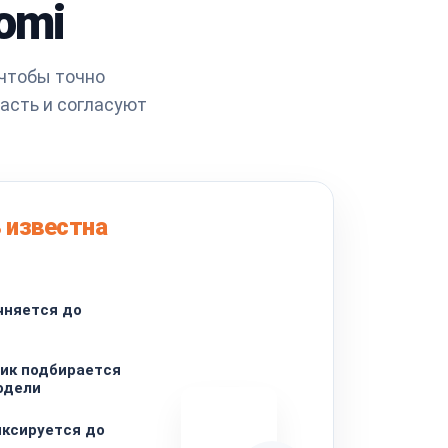
omi
 чтобы точно
асть и согласуют
 известна
чняется до
ик подбирается
одели
ксируется до