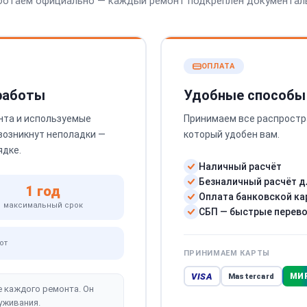
ботаем официально — каждый ремонт подкреплён документал
ОПЛАТА
 работы
Удобные способы
нта и используемые
Принимаем все распростр
 возникнут неполадки —
который удобен вам.
ядке.
Наличный расчёт
Безналичный расчёт д
1 год
Оплата банковской ка
максимальный срок
СБП — быстрые перев
от
ПРИНИМАЕМ КАРТЫ
VISA
МИ
Mastercard
е каждого ремонта. Он
уживания.