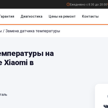
Ежедневно с 8:30 до 20:00
Гарантия
Диагностика
Цены на ремонт
Контакты
ы
/
Замена датчика температуры
емпературы на
 Xiaomi в
таль
ч