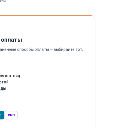
ьно
 оплаты
анённые способы оплаты — выбирайте тот,
ля юр. лиц
ртой
оды
Р
СБП