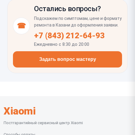
заряжается без рывков, не перегревается и не
Остались вопросы?
выключается на высоком проценте заряда. В
первые 2–3 цикла полезно проследить за
Подскажем по симптомам, цене и формату
разрядом и зарядкой, чтобы контроллер питания
☎
ремонта в Казани до оформления заявки.
корректно адаптировался к новому аккумулятору.
+7 (843) 212-64-93
Ежедневно с 8:30 до 20:00
Задать вопрос мастеру
Xiaomi
Постгарантийный сервисный центр Xiaomi
Способы оплаты