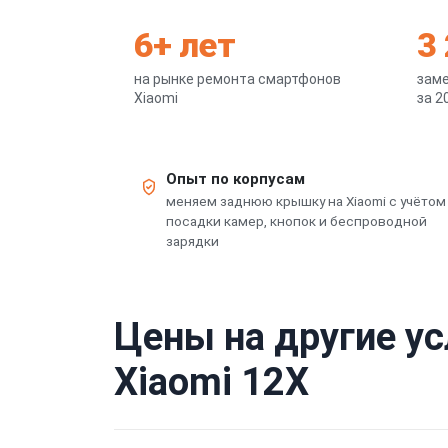
6+ лет
3
на рынке ремонта смартфонов
заме
Xiaomi
за 2
Опыт по корпусам
меняем заднюю крышку на Xiaomi с учётом
посадки камер, кнопок и беспроводной
зарядки
Цены на другие у
Xiaomi 12X