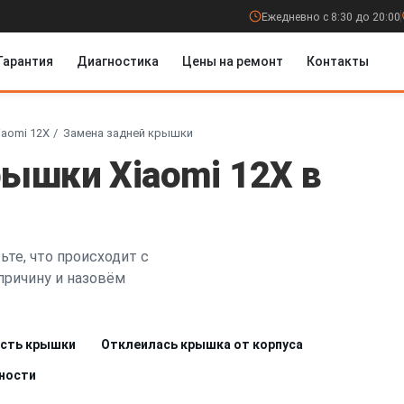
Ежедневно с 8:30 до 20:00
Гарантия
Диагностика
Цены на ремонт
Контакты
iaomi 12X
Замена задней крышки
рышки Xiaomi 12X в
те, что происходит с
причину и назовём
асть крышки
Отклеилась крышка от корпуса
хности