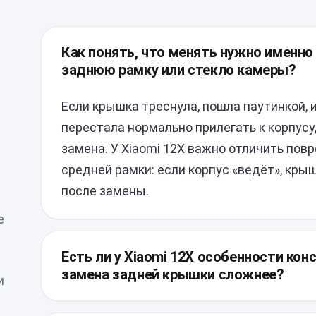
Как понять, что менять нужно именно
заднюю рамку или стекло камеры?
Если крышка треснула, пошла паутинкой, 
перестала нормально прилегать к корпусу
замена. У Xiaomi 12X важно отличить по
средней рамки: если корпус «ведёт», кры
после замены.
е
Есть ли у Xiaomi 12X особенности кон
замена задней крышки сложнее?
и
Да, у модели стеклянная задняя панель с 