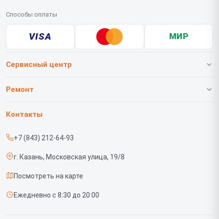
Способы оплаты
VISA
МИР
Сервисный центр
О нашем сервисе
Ремонт
Гарантия
Телефонов
Контакты
Прайс-лист
Роботов-пылесосов
+7 (843) 212-64-93
Срочный ремонт
Телевизоров
г. Казань, Московская улица, 19/8
Доставка и способы оплаты
Проекторов
Посмотреть на карте
Диагностика
Вертикальных пылесосов
Ежедневно с 8:30 до 20:00
Контакты
Планшетов