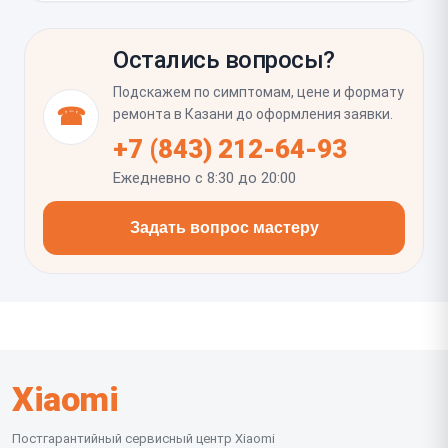
деформирована ли средняя рамка и нет ли следов
Нужно убедиться, что крышка сидит ровно, без
влаги или пыли внутри корпуса.
зазоров и люфта, а кнопки и лоток SIM работают
Остались вопросы?
как прежде. Важно проверить, не осталось ли
следов перегрева или перекоса в зоне камер, и
Подскажем по симптомам, цене и формату
дать клею полностью зафиксироваться перед
☎
ремонта в Казани до оформления заявки.
активной нагрузкой на корпус.
+7 (843) 212-64-93
Ежедневно с 8:30 до 20:00
Задать вопрос мастеру
Xiaomi
Постгарантийный сервисный центр Xiaomi