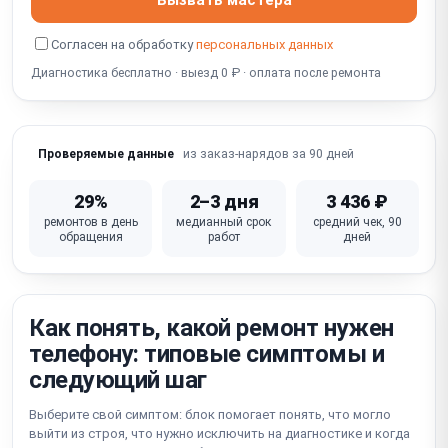
Зависает / тормозит / глючит (прошивка, память)
Согласен на обработку
персональных данных
Диагностика бесплатно · выезд 0 ₽ · оплата после ремонта
Попадание воды / окисление (коррозия платы)
Не работает кнопка питания / громкости
Неисправна материнская плата
из заказ-нарядов за 90 дней
Проверяемые данные
29%
2–3 дня
3 436 ₽
ремонтов в день
медианный срок
средний чек, 90
обращения
работ
дней
Как понять, какой ремонт нужен
телефону: типовые симптомы и
следующий шаг
Выберите свой симптом: блок помогает понять, что могло
выйти из строя, что нужно исключить на диагностике и когда