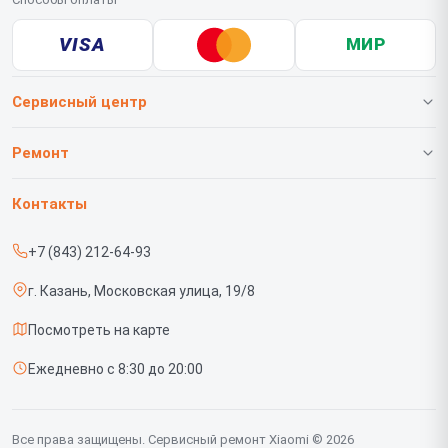
VISA
МИР
Сервисный центр
О нашем сервисе
Ремонт
Гарантия
Телефонов
Контакты
Прайс-лист
Роботов-пылесосов
+7 (843) 212-64-93
Срочный ремонт
Телевизоров
г. Казань, Московская улица, 19/8
Доставка и способы оплаты
Проекторов
Посмотреть на карте
Диагностика
Вертикальных пылесосов
Ежедневно с 8:30 до 20:00
Контакты
Планшетов
Мониторов
Все права защищены. Сервисный ремонт Xiaomi © 2026