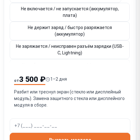
Не включается / не запускается (аккумулятор,
плата)
Не держит заряд / быстро разряжается
(аккумулятор)
Не заряжается / неисправен разъём зарядки (USB-
C, Lightning)
Не работает основная камера / фронтальная
камера
3 500 ₽
1–2 дня
от
Нет звука / не работает разговорный динамик
Разбит или треснул экран (стекло или дисплейный
Нет громкого звука / не работает громкоговоритель
модуль). Замена защитного стекла или дисплейного
(speaker)
модуля в сборе.
Собеседник не слышит / не работает микрофон
Нет мобильной сети / SIM-карта не читается
Не работает Wi-Fi / Bluetooth / GPS
Вызвать мастера