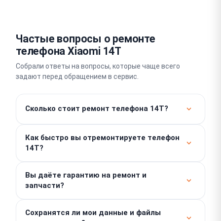
Частые вопросы о ремонте
телефона Xiaomi 14T
Собрали ответы на вопросы, которые чаще всего
задают перед обращением в сервис.
Сколько стоит ремонт телефона 14T?
Работы от 350 ₽. Итоговая цена зависит от
Как быстро вы отремонтируете телефон
характера неисправности и выбранных запчастей,
14T?
поэтому точную сумму мы назовем после
бесплатной диагностики. Никаких скрытых доплат
Простые задачи вроде замены аккумулятора мы
в процессе ремонта не будет.
Вы даёте гарантию на ремонт и
выполняем в день обращения, обычно за 1–2 часа.
запчасти?
Сложный платовый ремонт занимает 2–3 дня.
Мы предоставляем гарантию до 1 года на
Сохранятся ли мои данные и файлы
выполненные работы и установленные