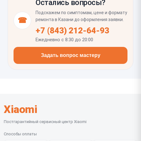
повреждении.
Остались вопросы?
искажений и участков с плохим нажатием. Также
стоит проверить яркость, работу разговорного
Подскажем по симптомам, цене и формату
динамика, приближение во время звонка и
☎
ремонта в Казани до оформления заявки.
плотность прилегания стекла по краям, чтобы не
+7 (843) 212-64-93
было люфта или подсветов.
Ежедневно с 8:30 до 20:00
Задать вопрос мастеру
Xiaomi
Постгарантийный сервисный центр Xiaomi
Способы оплаты