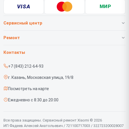
VISA
МИР
Сервисный центр
О нашем сервисе
Ремонт
Гарантия
Телефонов
Контакты
Прайс-лист
Роботов-пылесосов
+7 (843) 212-64-93
Срочный ремонт
Телевизоров
г. Казань, Московская улица, 19/8
Доставка и способы оплаты
Проекторов
Посмотреть на карте
Диагностика
Вертикальных пылесосов
Ежедневно с 8:30 до 20:00
Контакты
Планшетов
Мониторов
Все права защищены. Сервисный ремонт Xiaomi © 2026
ИП Фадеев Алексей Анатольевич / 721100717003 / 322723200028007
Ноутбуков