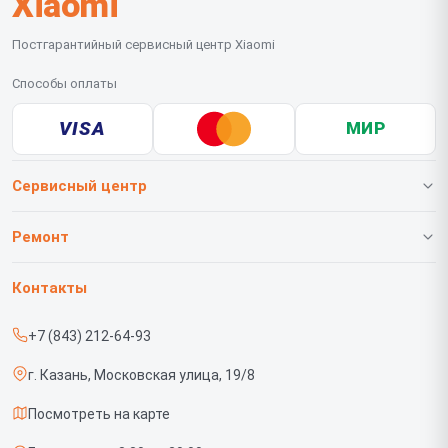
Xiaomi
Постгарантийный сервисный центр Xiaomi
Способы оплаты
VISA
МИР
Сервисный центр
О нашем сервисе
Ремонт
Гарантия
Телефонов
Контакты
Прайс-лист
Роботов-пылесосов
+7 (843) 212-64-93
Срочный ремонт
Телевизоров
г. Казань, Московская улица, 19/8
Доставка и способы оплаты
Проекторов
Посмотреть на карте
Диагностика
Вертикальных пылесосов