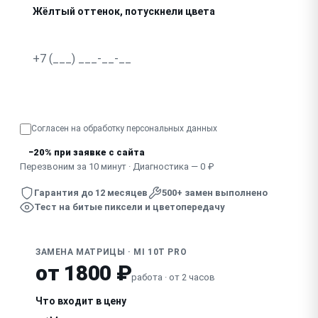
Жёлтый оттенок, потускнели цвета
Битые пиксели, точки на экране
Мерцает при снижении яркости
Узнать точную стоимость
Выгорание изображения, остаточные силуэты
Согласен на обработку
персональных данных
−20% при заявке с сайта
Перезвоним за 10 минут · Диагностика — 0 ₽
Гарантия до 12 месяцев
500+ замен выполнено
Тест на битые пиксели и цветопередачу
ЗАМЕНА МАТРИЦЫ · MI 10T PRO
от 1800 ₽
работа · от 2 часов
Что входит в цену