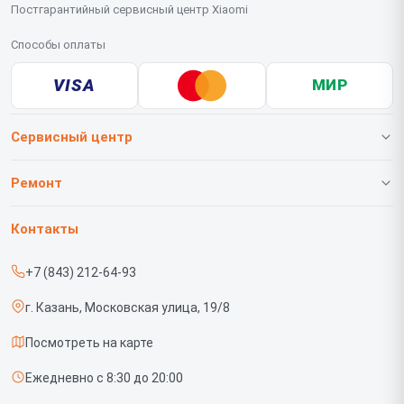
Постгарантийный сервисный центр Xiaomi
Способы оплаты
VISA
МИР
Сервисный центр
О нашем сервисе
Ремонт
Гарантия
Телефонов
Контакты
Прайс-лист
Роботов-пылесосов
+7 (843) 212-64-93
Срочный ремонт
Телевизоров
г. Казань, Московская улица, 19/8
Доставка и способы оплаты
Проекторов
Посмотреть на карте
Диагностика
Вертикальных пылесосов
Ежедневно с 8:30 до 20:00
Контакты
Планшетов