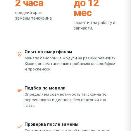
2 часа
до 12
мес
средний срок
замены тачскрина.
гарантия на работу и
запчасти.
Опыт по смартфонам
Меняли сенсорные модули на разных ревизиях
Xiaomi, знаем типичные проблемы со шлейфом
и проклейкой.
Подбор по модели
Определяем совместимость тачскрина по
версии платы и дисплея, без подгонки «на
глаз».
Проверка после замены
Тестируем касания по всей площади, жесты,