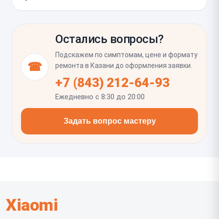
разговорный динамик, кнопки и шлейфы, чтобы не
пропустить повреждения от падения или давления.
Нужно протестировать сенсор по всей площади
экрана, включая края и углы, проверить мультитач,
Остались вопросы?
жесты и набор текста в разных зонах. Также стоит
убедиться, что экран ровно установлен, нет пыли
Подскажем по симптомам, цене и формату
под стеклом, а корпус не скрипит и не расходится
☎
ремонта в Казани до оформления заявки.
после сборки.
+7 (843) 212-64-93
Ежедневно с 8:30 до 20:00
Задать вопрос мастеру
Xiaomi