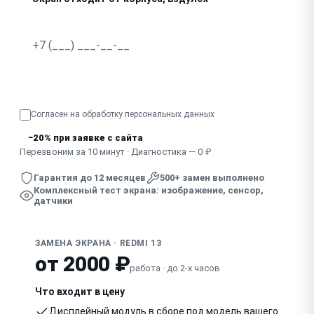
Смешанные симптомы, экран «глючит» по-разному
Узнать точную стоимость
Согласен на обработку
персональных данных
−20% при заявке с сайта
Перезвоним за 10 минут · Диагностика — 0 ₽
Гарантия до 12 месяцев
500+ замен выполнено
Комплексный тест экрана: изображение, сенсор,
датчики
ЗАМЕНА ЭКРАНА · REDMI 13
от 2000 ₽
работа · до 2-х часов
Что входит в цену
Дисплейный модуль в сборе под модель вашего