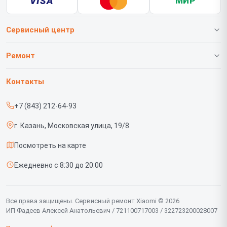
VISA
МИР
Сервисный центр
О нашем сервисе
Ремонт
Гарантия
Телефонов
Контакты
Прайс-лист
Роботов-пылесосов
+7 (843) 212-64-93
Срочный ремонт
Телевизоров
г. Казань, Московская улица, 19/8
Доставка и способы оплаты
Проекторов
Посмотреть на карте
Диагностика
Вертикальных пылесосов
Ежедневно с 8:30 до 20:00
Контакты
Планшетов
Мониторов
Все права защищены. Сервисный ремонт Xiaomi © 2026
ИП Фадеев Алексей Анатольевич / 721100717003 / 322723200028007
Ноутбуков