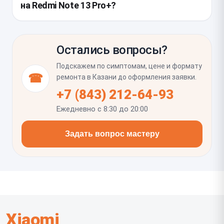
на Redmi Note 13 Pro+?
Также стоит проверить работу разговорного
динамика, микрофона и попадание пыли или влаги
Нужно убедиться, что сенсор одинаково реагирует
внутрь корпуса.
по всей площади, нет пятен, засветов и пыли под
Остались вопросы?
стеклом, а изображение не искажено по краям
изогнутого экрана. Еще важно проверить
Подскажем по симптомам, цене и формату
автояркость, датчик приближения, фронтальную
☎
ремонта в Казани до оформления заявки.
камеру и корректность работы защитного стекла
+7 (843) 212-64-93
или пленки, если вы планируете их наклеивать.
Ежедневно с 8:30 до 20:00
Задать вопрос мастеру
Xiaomi