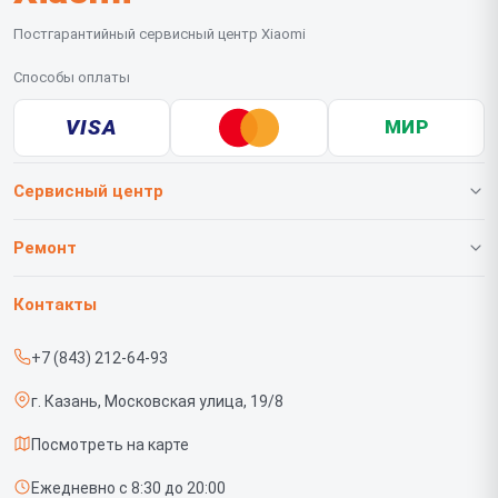
Постгарантийный сервисный центр Xiaomi
Способы оплаты
VISA
МИР
Сервисный центр
О нашем сервисе
Ремонт
Гарантия
Телефонов
Контакты
Прайс-лист
Роботов-пылесосов
+7 (843) 212-64-93
Срочный ремонт
Телевизоров
г. Казань, Московская улица, 19/8
Доставка и способы оплаты
Проекторов
Посмотреть на карте
Диагностика
Вертикальных пылесосов
Ежедневно с 8:30 до 20:00