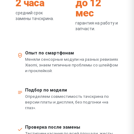
2 часа
до 12
мес
средний срок
замены тачскрина.
гарантия на работу и
запчасти.
Опыт по смартфонам
Меняли сенсорные модули на разных ревизиях
Xiaomi, знаем типичные проблемы со шлейфом
и проклейкой.
Подбор по модели
Определяем совместимость тачскрина по
версии платы и дисплея, без подгонки «на
глаз».
Проверка после замены
Тестируем касания по всей площади, жесты,