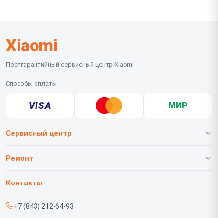
Xiaomi
Постгарантийный сервисный центр Xiaomi
Способы оплаты
VISA
МИР
Сервисный центр
О нашем сервисе
Ремонт
Гарантия
Телефонов
Контакты
Прайс-лист
Роботов-пылесосов
+7 (843) 212-64-93
Срочный ремонт
Телевизоров