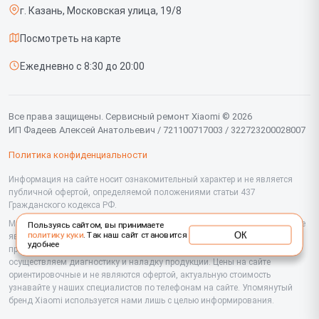
г. Казань, Московская улица, 19/8
Доставка и способы оплаты
Проекторов
Посмотреть на карте
Диагностика
Вертикальных пылесосов
Ежедневно с 8:30 до 20:00
Контакты
Планшетов
Мониторов
Все права защищены. Сервисный ремонт Xiaomi © 2026
ИП Фадеев Алексей Анатольевич / 721100717003 / 322723200028007
Ноутбуков
Политика конфиденциальности
Посудомоечных машин
Информация на сайте носит ознакомительный характер и не является
публичной офертой, определяемой положениями статьи 437
Роутеров
Гражданского кодекса РФ.
Холодильников
Мы специализируемся на обслуживании и ремонте техники Xiaomi, но не
Пользуясь сайтом, вы принимаете
ОК
политику куки
. Так наш сайт становится
являемся их официальным представителем. Предоставляем
удобнее
Сушильных машин
профессиональные услуги после истечения гарантии, а также
осуществляем диагностику и наладку продукции. Цены на сайте
ориентировочные и не являются офертой, актуальную стоимость
Стиральных машин
узнавайте у наших специалистов по телефонам на сайте. Упомянутый
бренд Xiaomi используется нами лишь с целью информирования.
Микроволновых печей