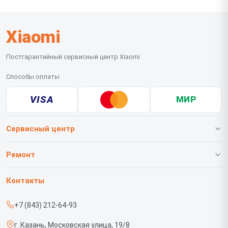
Xiaomi
Постгарантийный сервисный центр Xiaomi
Способы оплаты
VISA
МИР
Сервисный центр
О нашем сервисе
Ремонт
Гарантия
Телефонов
Контакты
Прайс-лист
Роботов-пылесосов
+7 (843) 212-64-93
Срочный ремонт
Телевизоров
г. Казань, Московская улица, 19/8