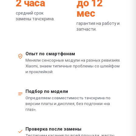
2 часа
до 12
мес
средний срок
замены тачскрина.
гарантия на работу и
запчасти.
Опыт по смартфонам
Меняли сенсорные модули на разных ревизиях
Xiaomi, знаем типичные проблемы со шлейфом
и проклейкой.
Подбор по модели
Определяем совместимость тачскрина по
версии платы и дисплея, без подгонки «на
глаз».
Проверка после замены
Тестируем касания по всей площади, жесты,