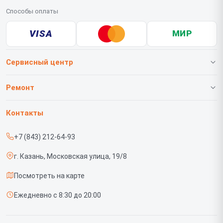
Способы оплаты
VISA
МИР
Сервисный центр
О нашем сервисе
Ремонт
Гарантия
Телефонов
Контакты
Прайс-лист
Роботов-пылесосов
+7 (843) 212-64-93
Срочный ремонт
Телевизоров
г. Казань, Московская улица, 19/8
Доставка и способы оплаты
Проекторов
Посмотреть на карте
Диагностика
Вертикальных пылесосов
Ежедневно с 8:30 до 20:00
Контакты
Планшетов