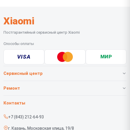
Xiaomi
Постгарантийный сервисный центр Xiaomi
Способы оплаты
VISA
МИР
Сервисный центр
О нашем сервисе
Ремонт
Гарантия
Телефонов
Контакты
Прайс-лист
Роботов-пылесосов
+7 (843) 212-64-93
Срочный ремонт
Телевизоров
г. Казань, Московская улица, 19/8